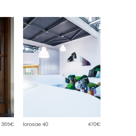
365
€
lorosae 40
470
€