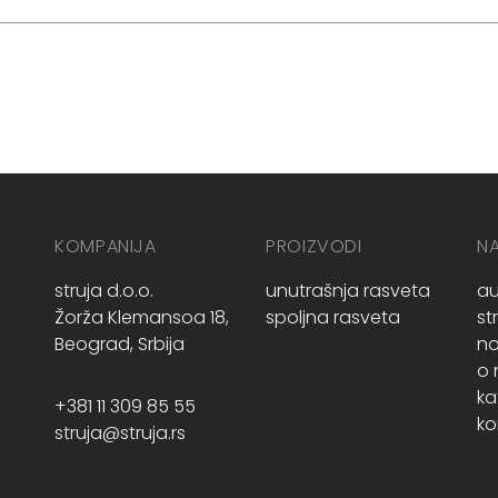
KOMPANIJA
PROIZVODI
N
struja d.o.o.
unutrašnja rasveta
au
Žorža Klemansoa 18,
spoljna rasveta
st
Beograd, Srbija
no
o
ka
+381 11 309 85 55
ko
struja@struja.rs