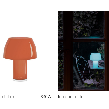
ae table
340
€
lorosae table