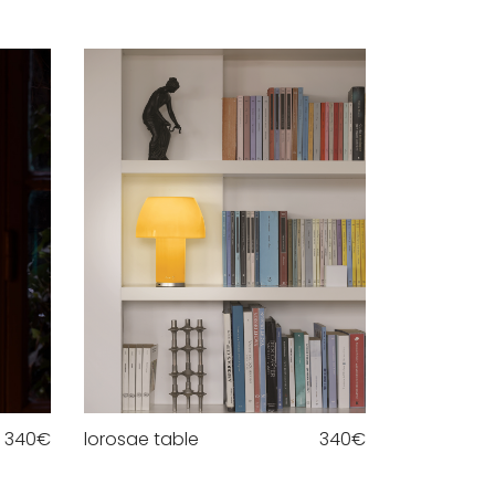
340
€
lorosae table
340
€