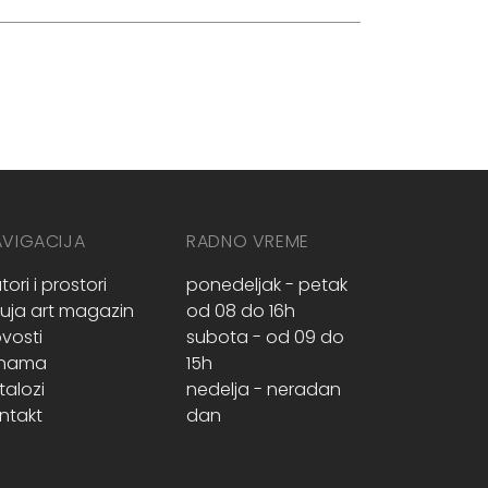
AVIGACIJA
RADNO VREME
tori i prostori
ponedeljak - petak
ruja art magazin
od 08 do 16h
vosti
subota - od 09 do
 nama
15h
talozi
nedelja - neradan
ntakt
dan