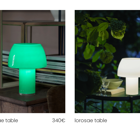
ae table
340
€
lorosae table