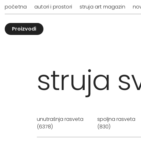
početna
autori i prostori
struja art magazin
nov
Proizvodi
struja sv
unutrašnja rasveta
spoljna rasveta
(6378)
(830)