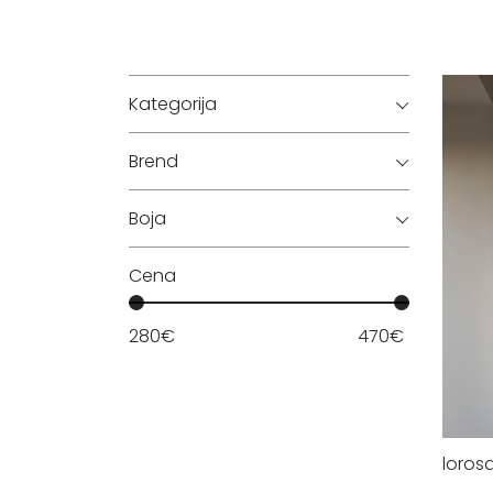
Kategorija
Brend
Boja
Cena
280
€
470
€
loros