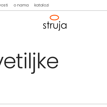
osti
o nama
katalozi
etiljke