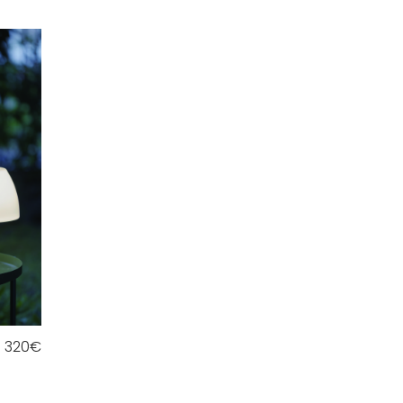
320
€