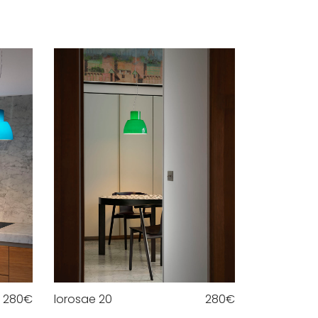
280
€
lorosae 20
280
€