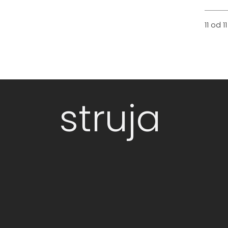
11 od 11
struja