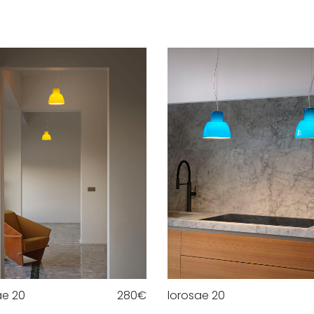
ae 20
280
€
lorosae 20