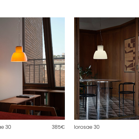
ae 30
385
€
lorosae 30