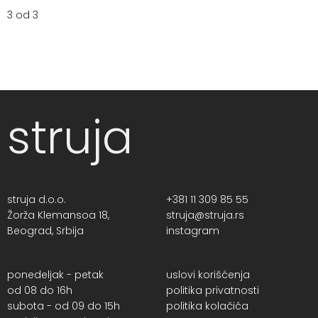
3 od 3
struja
struja d.o.o.
+381 11 309 85 55
Žorža Klemansoa 18,
struja@struja.rs
Beograd, Srbija
instagram
ponedeljak - petak
uslovi korišćenja
od 08 do 16h
politika privatnosti
subota - od 09 do 15h
politika kolačića