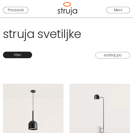
Proizvodi
Meni
struja svetiljke
filter