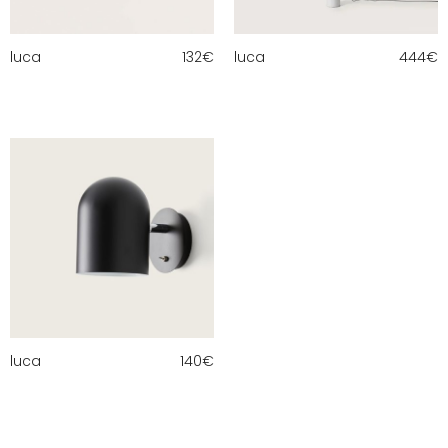
luca
132
€
luca
444
€
luca
140
€