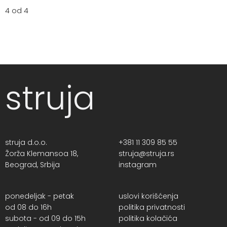
4 od 4
struja
struja d.o.o.
+381 11 309 85 55
Žorža Klemansoa 18,
struja@struja.rs
Beograd, Srbija
instagram
ponedeljak - petak
uslovi korišćenja
od 08 do 16h
politika privatnosti
subota - od 09 do 15h
politika kolačića