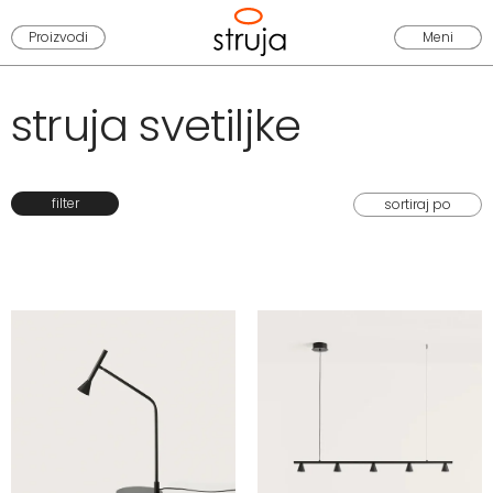
Proizvodi
Meni
struja svetiljke
filter