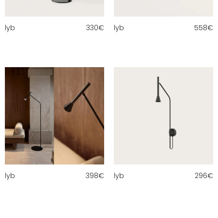
lyb
330
€
lyb
558
€
lyb
398
€
lyb
296
€