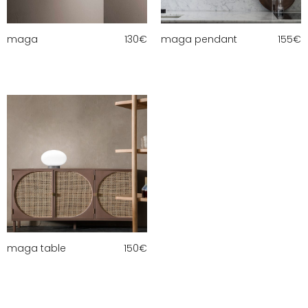
maga
130
€
maga pendant
155
€
maga table
150
€