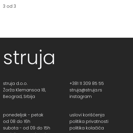
3 od 3
struja
struja d.o.o.
+381 11 309 85 55
Žorža Klemansoa 18,
struja@struja.rs
Beograd, Srbija
instagram
ponedeljak - petak
uslovi korišćenja
od 08 do 16h
politika privatnosti
subota - od 09 do 15h
politika kolačića