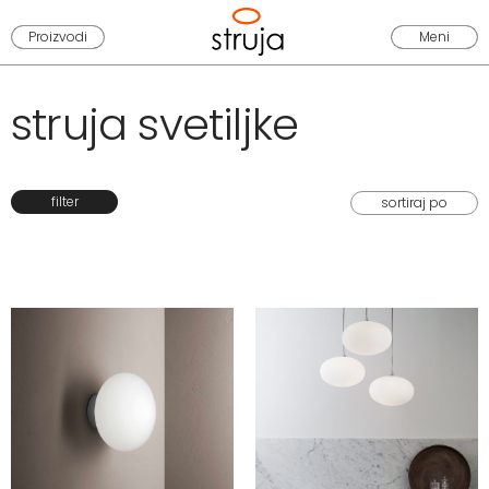
Proizvodi
Meni
struja svetiljke
filter