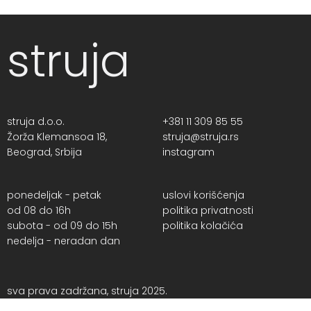
struja
struja d.o.o.
+381 11 309 85 55
Žorža Klemansoa 18,
struja@struja.rs
Beograd, Srbija
instagram
ponedeljak - petak
uslovi korišćenja
od 08 do 16h
politika privatnosti
subota - od 09 do 15h
politika kolačića
nedelja - neradan dan
sva prava zadržana, struja 2025.