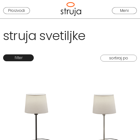
Proizvodi
Meni
struja svetiljke
filter