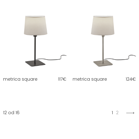
metrica square
117
€
metrica square
124
€
12 od 16
1
2