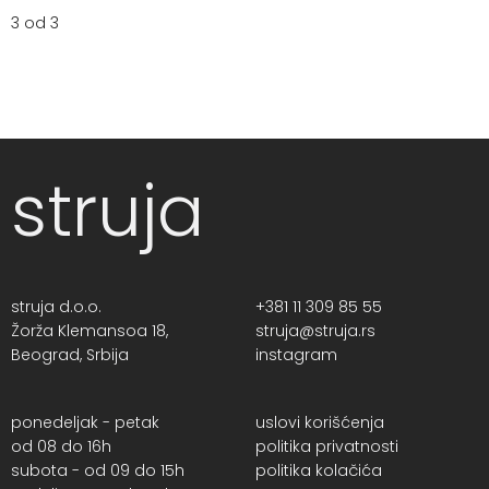
3 od 3
struja
struja d.o.o.
+381 11 309 85 55
Žorža Klemansoa 18,
struja@struja.rs
Beograd, Srbija
instagram
ponedeljak - petak
uslovi korišćenja
od 08 do 16h
politika privatnosti
subota - od 09 do 15h
politika kolačića