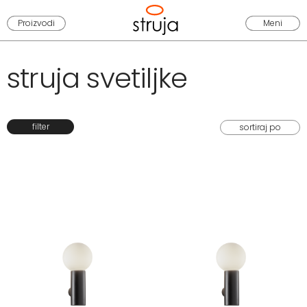
Proizvodi
Meni
struja svetiljke
filter