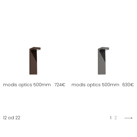
modis optics 500mm
724
€
modis optics 500mm
630
€
12 od 22
1
2