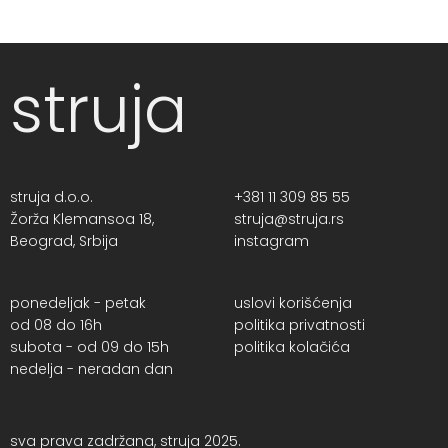
struja
struja d.o.o.
+381 11 309 85 55
Žorža Klemansoa 18,
struja@struja.rs
Beograd, Srbija
instagram
ponedeljak - petak
uslovi korišćenja
od 08 do 16h
politika privatnosti
subota - od 09 do 15h
politika kolačića
nedelja - neradan dan
sva prava zadržana, struja 2025.