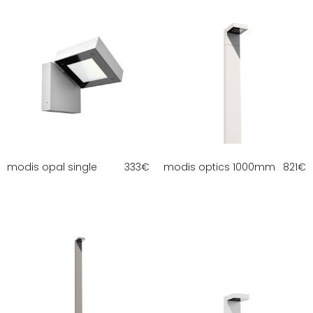
modis opal single
333
€
modis optics 1000mm
821
€