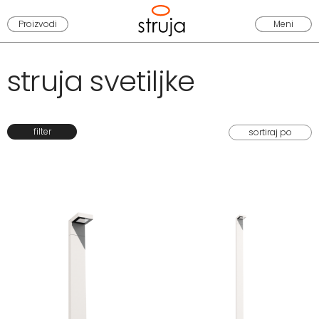
Proizvodi
Meni
struja svetiljke
filter