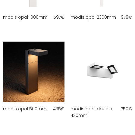
modis opal 1000mm
597
€
modis opal 2300mm
978
€
modis opal 500mm
435
€
modis opal double
750
€
430mm