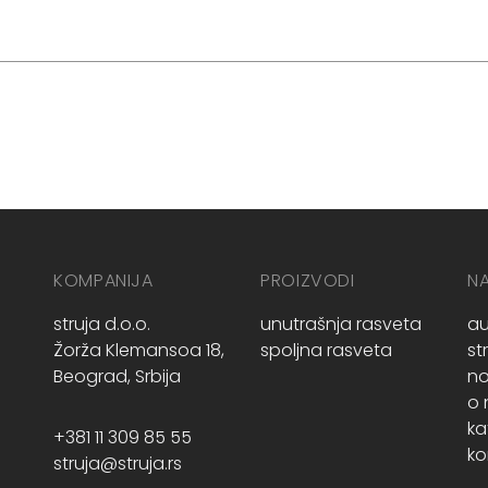
KOMPANIJA
PROIZVODI
N
struja d.o.o.
unutrašnja rasveta
au
Žorža Klemansoa 18,
spoljna rasveta
st
Beograd, Srbija
no
o
ka
+381 11 309 85 55
ko
struja@struja.rs