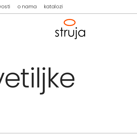
osti
o nama
katalozi
etiljke