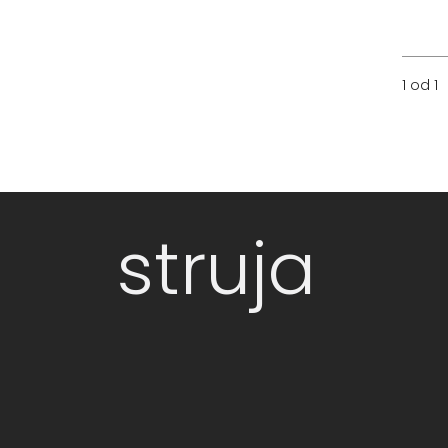
1 od 1
struja