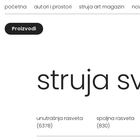
početna
autori i prostori
struja art magazin
nov
Proizvodi
struja sv
unutrašnja rasveta
spoljna rasveta
(6378)
(830)