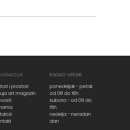
AVIGACIJA
RADNO VREME
tori i prostori
ponedeljak - petak
ruja art magazin
od 08 do 16h
vosti
subota - od 09 do
 nama
15h
talozi
nedelja - neradan
ntakt
dan