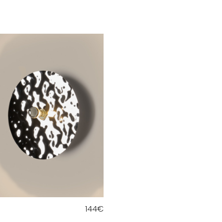
n
144
€