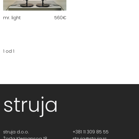
mr. light
560
€
1 od 1
struja
struja d.o.o.
+381 11 309 85 55
Žorža Klemansoa 18,
struja@struja.rs