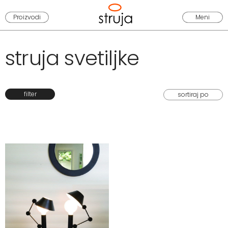
Proizvodi
Meni
struja svetiljke
filter