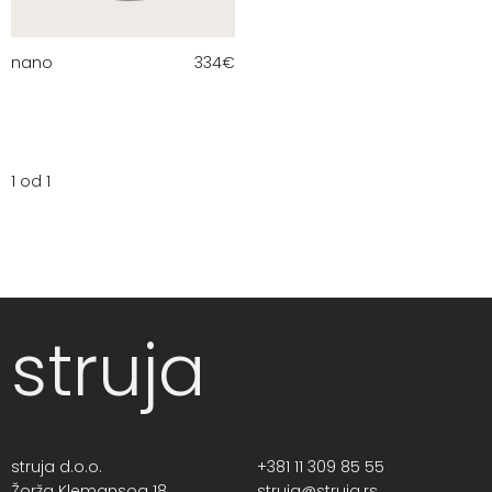
nano
334
€
1 od 1
struja
struja d.o.o.
+381 11 309 85 55
Žorža Klemansoa 18,
struja@struja.rs