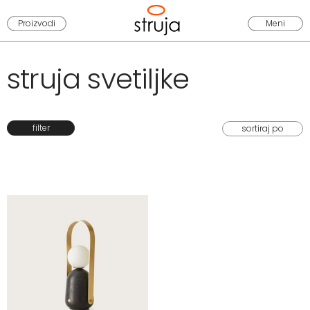
Proizvodi
Meni
struja svetiljke
filter