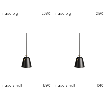
napa big
208
€
napa big
219
€
napa small
139
€
napa small
151
€