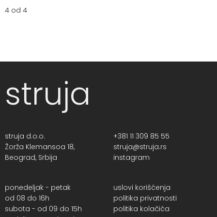
4 od 4
struja
struja d.o.o.
+381 11 309 85 55
Žorža Klemansoa 18,
struja@struja.rs
Beograd, Srbija
instagram
ponedeljak - petak
uslovi korišćenja
od 08 do 16h
politika privatnosti
subota - od 09 do 15h
politika kolačića