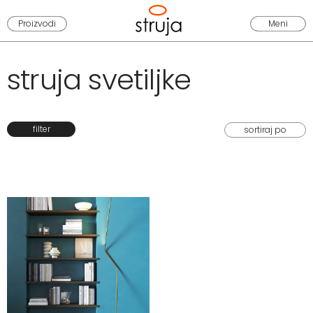
Proizvodi
Meni
struja svetiljke
filter