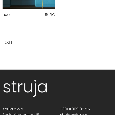
neo
505
€
1 od 1
struja
struja d.o.o.
+381 11 309 85 55
Žorža Klemansoa 18,
struja@struja.rs