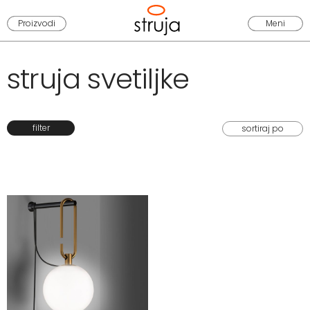
Proizvodi
Meni
struja svetiljke
filter