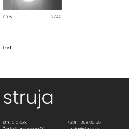
nh w
270
€
1 od 1
struja
struja d.o.o.
+381 11 309 85 55
Žorža Klemansoa 18,
struja@struja.rs