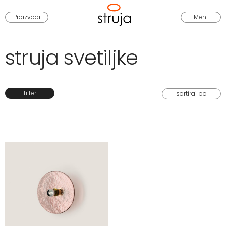
Proizvodi
Meni
struja svetiljke
filter