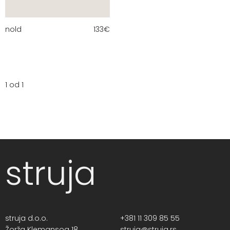
nold
133
€
1 od 1
struja
struja d.o.o.
+381 11 309 85 55
Žorža Klemansoa 18,
struja@struja.rs