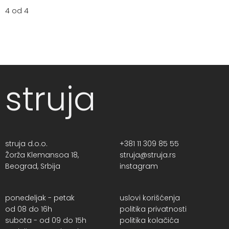
4 od 4
struja
struja d.o.o.
+381 11 309 85 55
Žorža Klemansoa 18,
struja@struja.rs
Beograd, Srbija
instagram
ponedeljak - petak
uslovi korišćenja
od 08 do 16h
politika privatnosti
subota - od 09 do 15h
politika kolačića