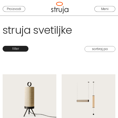
Proizvodi
Meni
struja svetiljke
filter