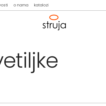
osti
o nama
katalozi
etiljke