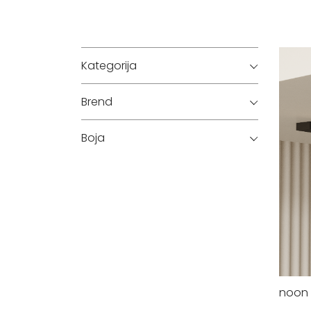
Kategorija
Brend
Boja
noon 