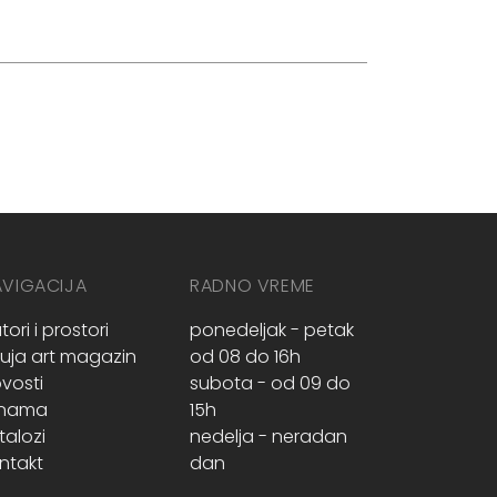
AVIGACIJA
RADNO VREME
tori i prostori
ponedeljak - petak
ruja art magazin
od 08 do 16h
vosti
subota - od 09 do
 nama
15h
talozi
nedelja - neradan
ntakt
dan