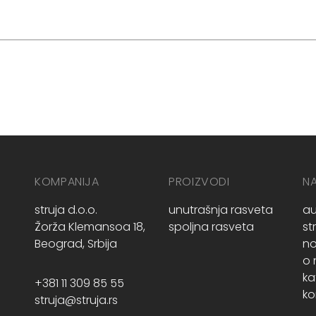
KOMPANIJA
PROIZVODI
N
struja d.o.o.
unutrašnja rasveta
au
Žorža Klemansoa 18,
spoljna rasveta
st
Beograd, Srbija
no
o
ka
+381 11 309 85 55
ko
struja@struja.rs