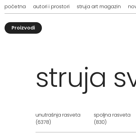
početna
autori i prostori
struja art magazin
nov
Proizvodi
struja sv
unutrašnja rasveta
spoljna rasveta
(6378)
(830)