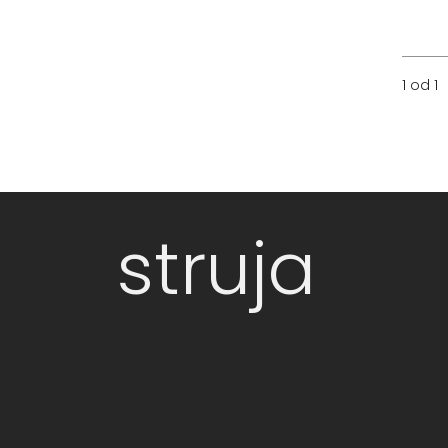
1 od 1
struja