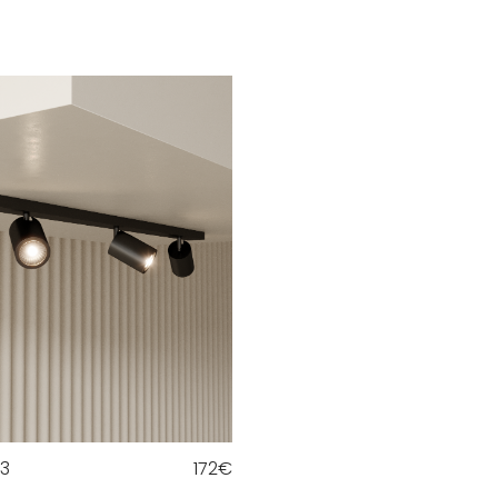
3
172
€