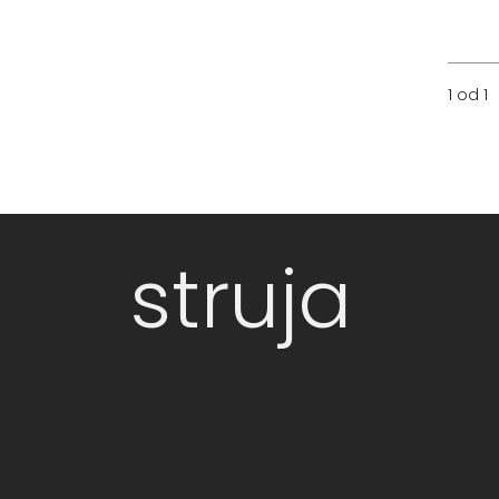
1 od 1
struja