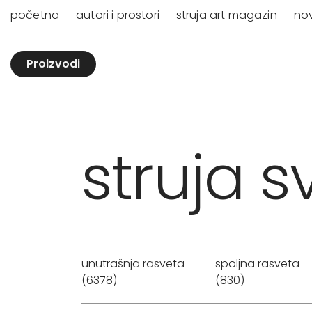
početna
autori i prostori
struja art magazin
nov
Proizvodi
struja sv
unutrašnja rasveta
spoljna rasveta
(6378)
(830)