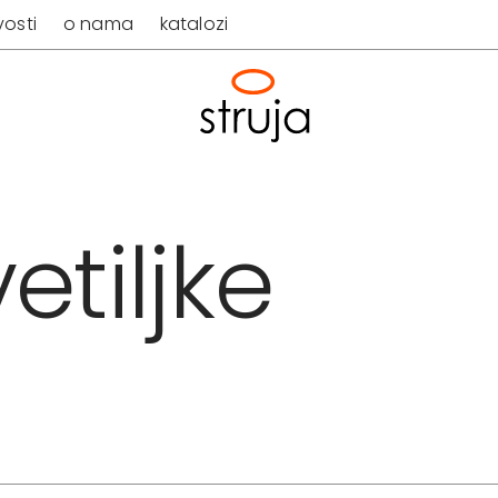
osti
o nama
katalozi
etiljke