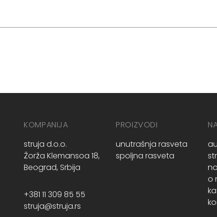
KOMPANIJA
PROIZVODI
N
struja d.o.o.
unutrašnja rasveta
au
Žorža Klemansoa 18,
spoljna rasveta
st
Beograd, Srbija
no
o
ka
+381 11 309 85 55
ko
struja@struja.rs