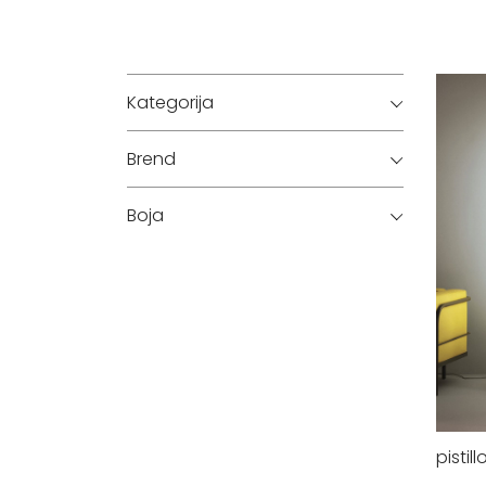
Kategorija
Brend
Boja
pistil