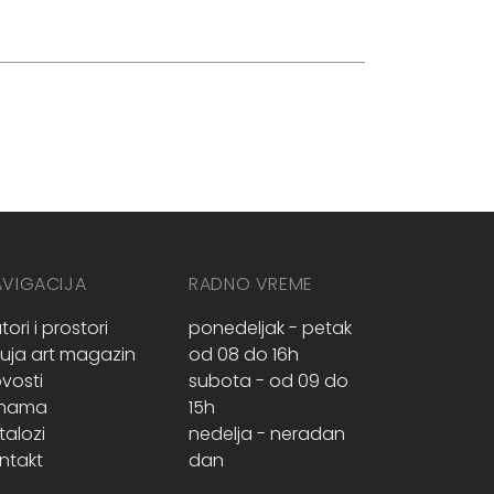
AVIGACIJA
RADNO VREME
tori i prostori
ponedeljak - petak
ruja art magazin
od 08 do 16h
vosti
subota - od 09 do
 nama
15h
talozi
nedelja - neradan
ntakt
dan