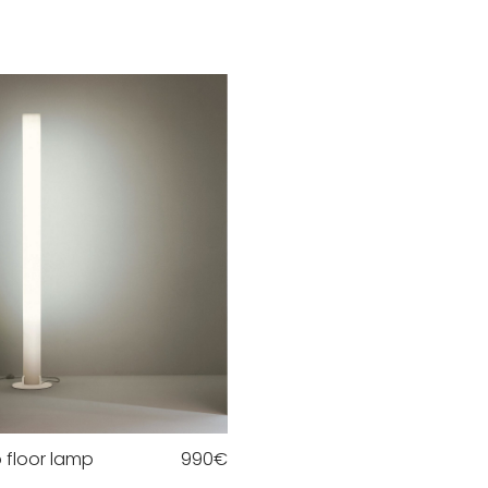
lo floor lamp
990
€