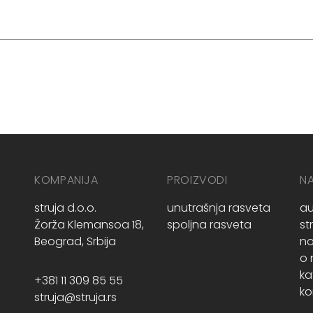
KOMPANIJA
PROIZVODI
N
struja d.o.o.
unutrašnja rasveta
au
Žorža Klemansoa 18,
spoljna rasveta
st
Beograd, Srbija
no
o
ka
+381 11 309 85 55
ko
struja@struja.rs