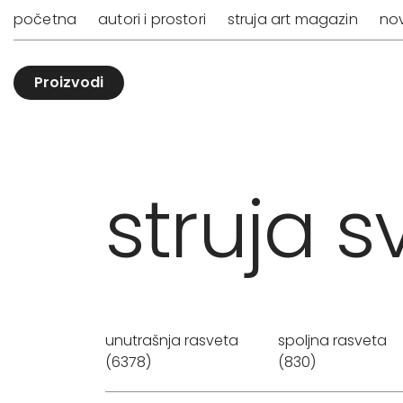
početna
autori i prostori
struja art magazin
nov
Proizvodi
struja sv
unutrašnja rasveta
spoljna rasveta
(6378)
(830)