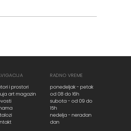
AVIGACIJA
RADNO VREME
tori i prostori
ponedeljak - petak
ruja art magazin
od 08 do 16h
vosti
subota - od 09 do
 nama
15h
talozi
nedelja - neradan
ntakt
dan