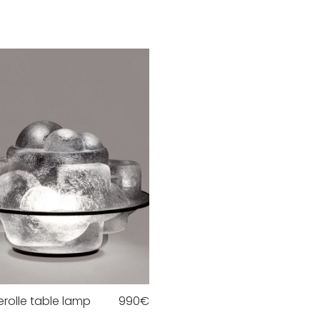
erolle table lamp
990
€