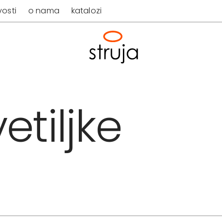
osti
o nama
katalozi
etiljke