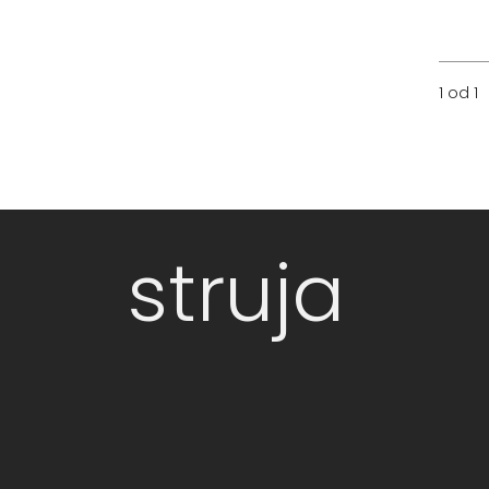
1 od 1
struja