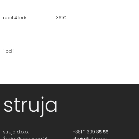
rexel 4 leds
361
€
1 od 1
struja
struja d.o.o.
+381 11 309 85 55
Žorža Klemansoa 18,
struja@struja.rs