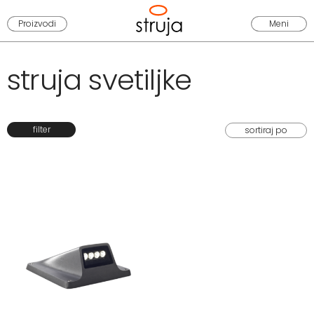
Proizvodi
Meni
struja svetiljke
filter