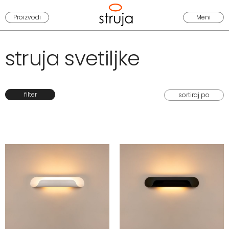
Proizvodi
Meni
struja svetiljke
filter