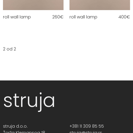
roll wall lamp
260
€
roll wall lamp
400
€
2 od 2
struja
struja d.o.o.
+381 11 309 85 55
Žorža Klemansoa 18,
struja@struja.rs