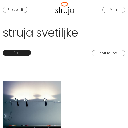
Proizvodi
Meni
struja svetiljke
filter