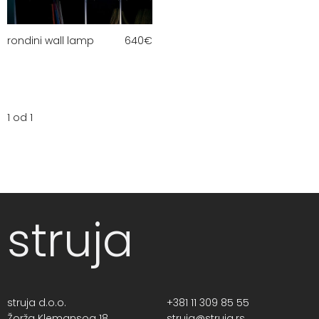
rondini wall lamp
640
€
1 od 1
struja
struja d.o.o.
+381 11 309 85 55
Žorža Klemansoa 18,
struja@struja.rs