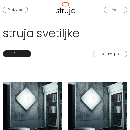
Proizvodi
Meni
struja svetiljke
filter