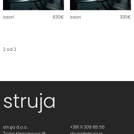
saori
630
€
saori
330
€
2 od 2
struja
struja d.o.o.
+381 11 309 85 55
Žorža Klemansoa 18,
struja@struja.rs