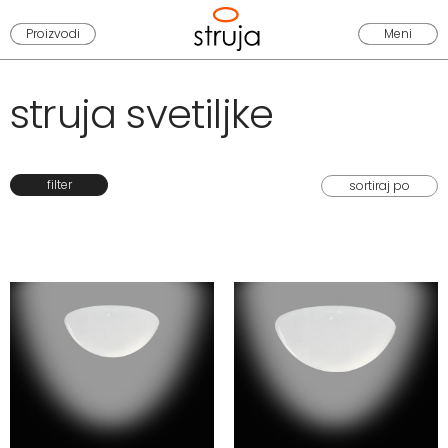
Proizvodi
Meni
struja svetiljke
filter