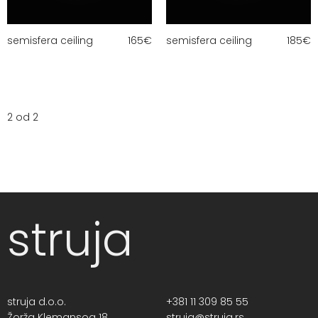
semisfera ceiling
165
€
semisfera ceiling
185
€
2 od 2
struja
struja d.o.o.
+381 11 309 85 55
Žorža Klemansoa 18,
struja@struja.rs