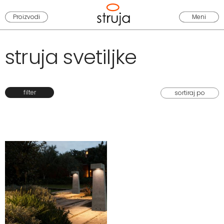
Proizvodi
Meni
struja svetiljke
filter