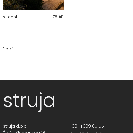
simenti
789
€
1 od 1
struja
struja d.o.o.
+381 11 309 85 55
Žorža Klemansoa 18,
struja@struja.rs