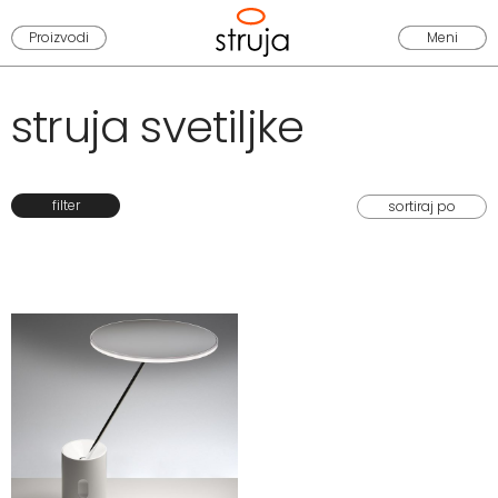
Proizvodi
Meni
struja svetiljke
filter