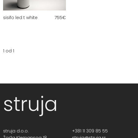
sisifo led t white
755
€
1 od 1
struja
struja d.o.o.
+381 11 309 85 55
Žorža Klemansoa 18,
struja@struja.rs