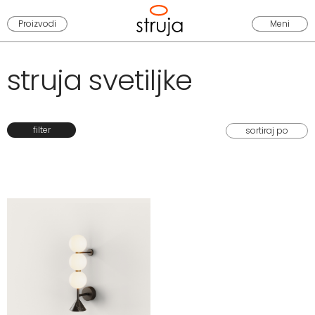
Proizvodi
Meni
struja svetiljke
filter