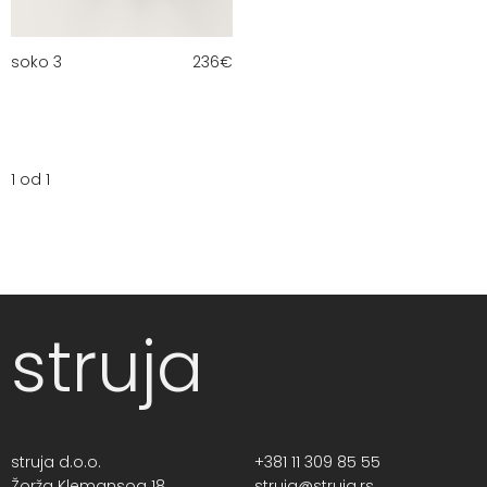
soko 3
236
€
1 od 1
struja
struja d.o.o.
+381 11 309 85 55
Žorža Klemansoa 18,
struja@struja.rs