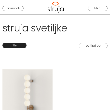
Proizvodi
Meni
struja svetiljke
filter