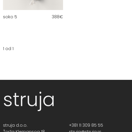
soko 5
388
€
1 od 1
struja
struja d.o.o.
+381 11 309 85 55
Žorža Klemansoa 18,
struja@struja.rs