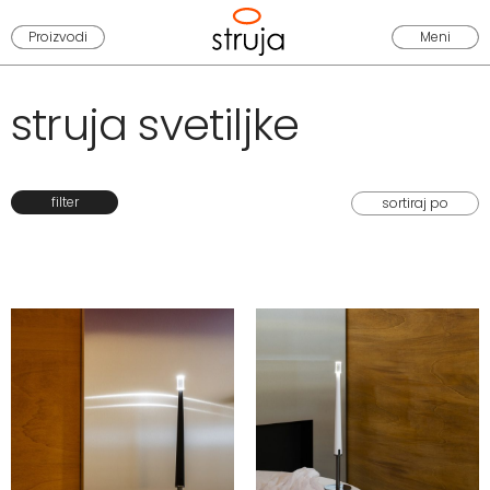
Proizvodi
Meni
struja svetiljke
filter