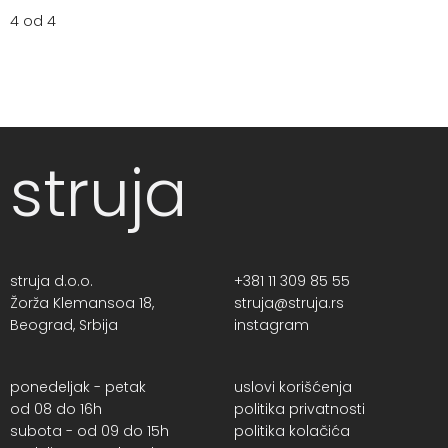
4 od 4
struja
struja d.o.o.
+381 11 309 85 55
Žorža Klemansoa 18,
struja@struja.rs
Beograd, Srbija
instagram
ponedeljak - petak
uslovi korišćenja
od 08 do 16h
politika privatnosti
subota - od 09 do 15h
politika kolačića