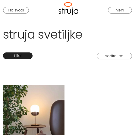
Proizvodi
Meni
struja svetiljke
filter