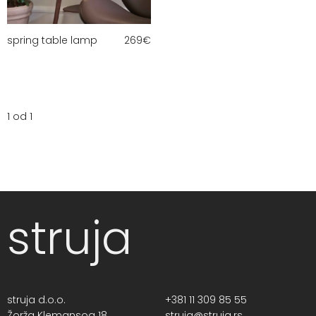
spring table lamp
269
€
1 od 1
struja
struja d.o.o.
+381 11 309 85 55
Žorža Klemansoa 18,
struja@struja.rs