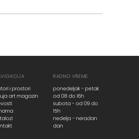
AVIGACIJA
RADNO VREME
tori i prostori
ponedeljak - petak
ruja art magazin
od 08 do 16h
vosti
subota - od 09 do
 nama
15h
talozi
nedelja - neradan
ntakt
dan