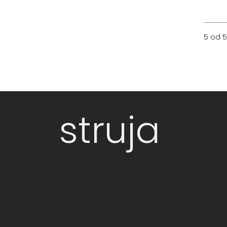
5 od 5
struja