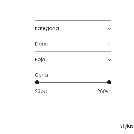
Kategorija
Brend
Boja
Cena
237
€
260
€
stylu