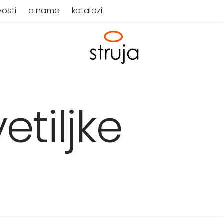
osti
o nama
katalozi
etiljke