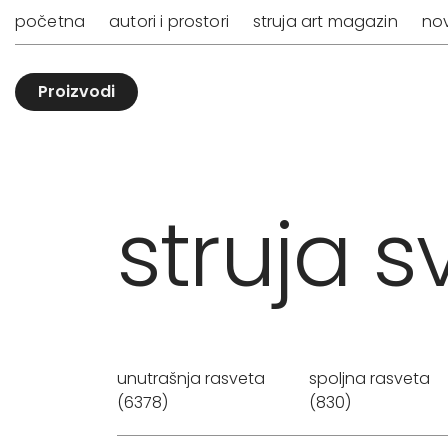
početna
autori i prostori
struja art magazin
nov
Proizvodi
struja sv
unutrašnja rasveta
spoljna rasveta
(6378)
(830)