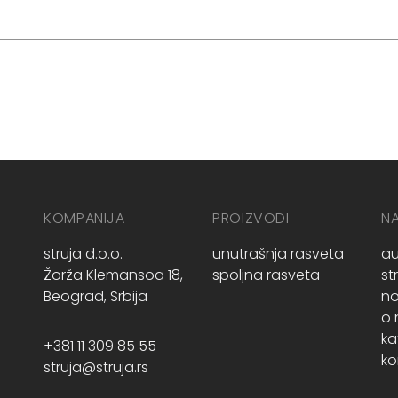
KOMPANIJA
PROIZVODI
N
struja d.o.o.
unutrašnja rasveta
au
Žorža Klemansoa 18,
spoljna rasveta
st
Beograd, Srbija
no
o
ka
+381 11 309 85 55
ko
struja@struja.rs