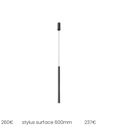
260
€
stylus surface 600mm
237
€