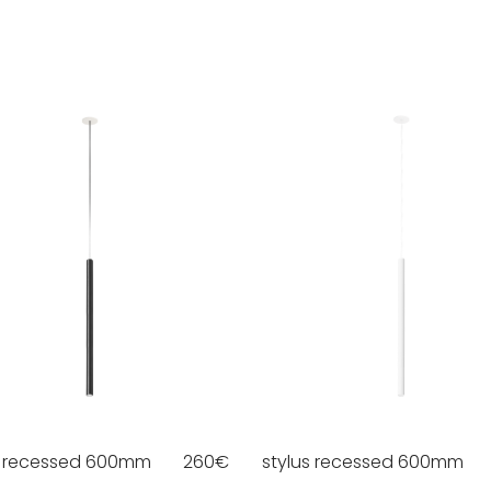
s recessed 600mm
260
€
stylus recessed 600mm