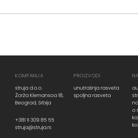
KOMPANIJA
PROIZVODI
N
struja d.o.o.
unutrašnja rasveta
au
Žorža Klemansoa 18,
spoljna rasveta
st
Beograd, Srbija
no
o
ka
+381 11 309 85 55
ko
struja@struja.rs