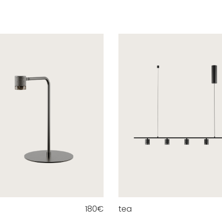
180
€
tea