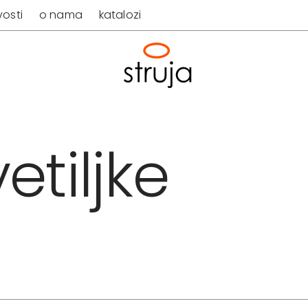
osti
o nama
katalozi
etiljke