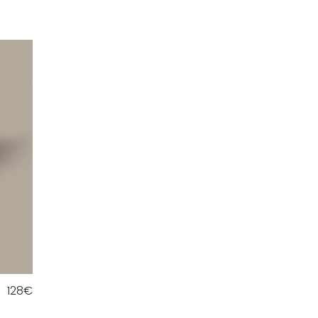
128
€