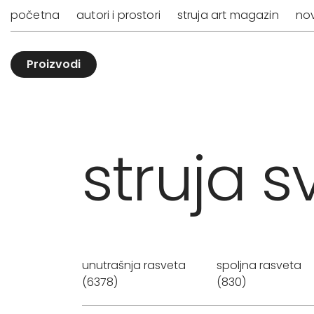
početna
autori i prostori
struja art magazin
nov
Proizvodi
struja sv
unutrašnja rasveta
spoljna rasveta
(6378)
(830)