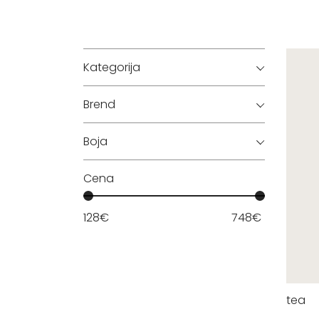
Kategorija
Brend
Boja
Cena
128
€
748
€
tea