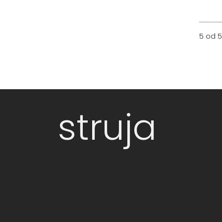
5 od 5
struja