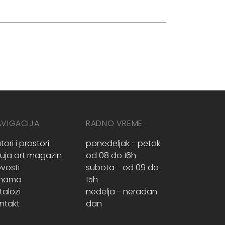
AVIGACIJA
RADNO VREME
tori i prostori
ponedeljak - petak
ruja art magazin
od 08 do 16h
vosti
subota - od 09 do
 nama
15h
talozi
nedelja - neradan
ntakt
dan