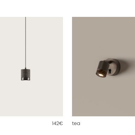
142
€
tea