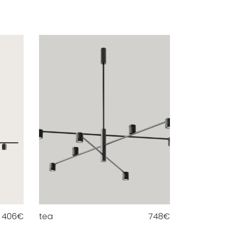
406
€
tea
748
€