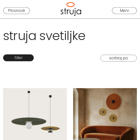
Proizvodi
Meni
struja svetiljke
filter