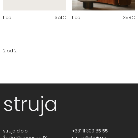
tico
374
€
tico
358
€
2 od 2
struja
struja d.o.o.
+381 11 309 85 55
Žorža Klemansoa 18,
struja@struja.rs