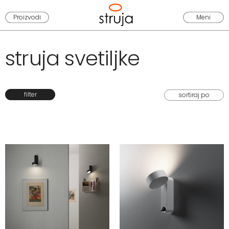
Proizvodi
Meni
struja svetiljke
filter