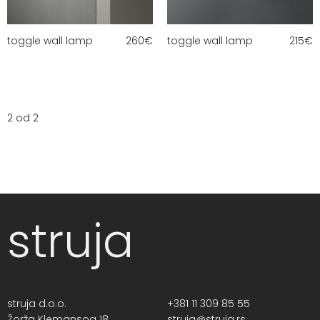
toggle wall lamp
260
€
toggle wall lamp
215
€
2 od 2
struja
struja d.o.o.
+381 11 309 85 55
Žorža Klemansoa 18,
struja@struja.rs