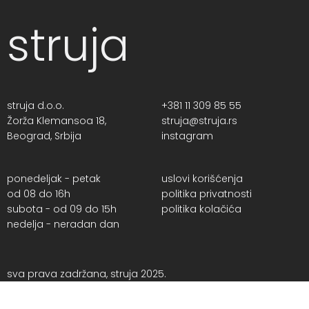
struja
struja d.o.o.
+381 11 309 85 55
Žorža Klemansoa 18,
struja@struja.rs
Beograd, Srbija
instagram
ponedeljak - petak
uslovi korišćenja
od 08 do 16h
politika privatnosti
subota - od 09 do 15h
politika kolačića
nedelja - neradan dan
sva prava zadržana, struja 2025.