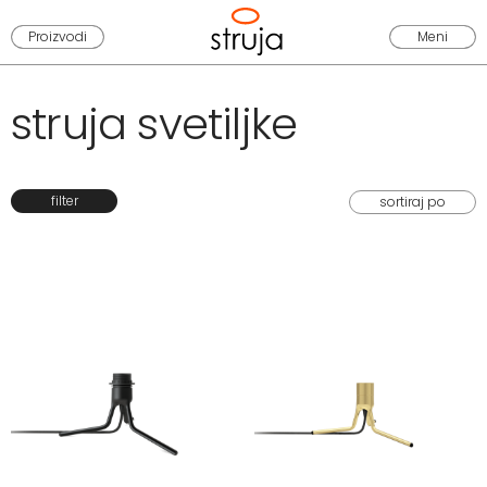
Proizvodi
Meni
struja svetiljke
filter