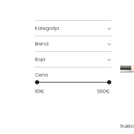
Kategorija
Brend
Boja
Cena
161
€
560
€
trukko