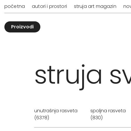
početna
autori i prostori
struja art magazin
nov
Proizvodi
struja sv
unutrašnja rasveta
spoljna rasveta
(6378)
(830)