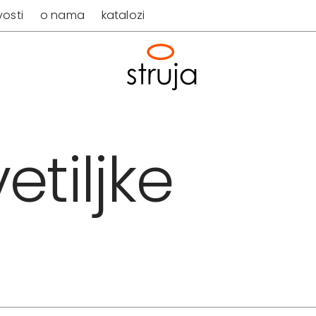
osti
o nama
katalozi
etiljke