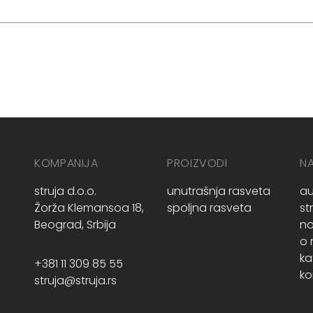
KOMPANIJA
PROIZVODI
N
struja d.o.o.
unutrašnja rasveta
au
Žorža Klemansoa 18,
spoljna rasveta
st
Beograd, Srbija
no
o
ka
+381 11 309 85 55
ko
struja@struja.rs