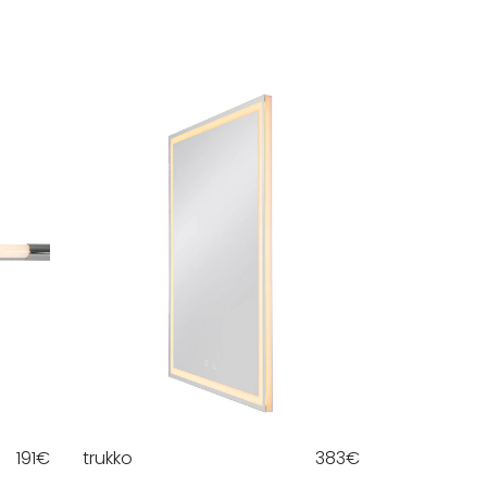
191
€
trukko
383
€