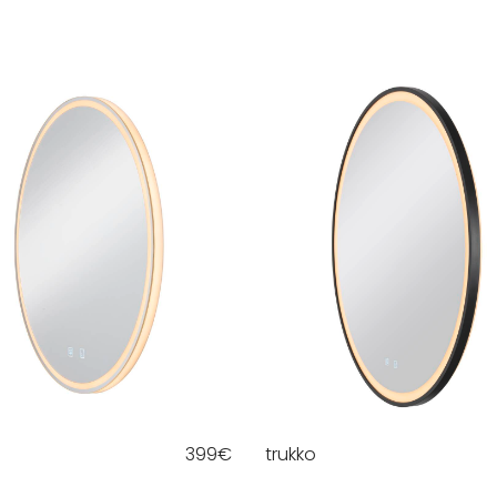
399
€
trukko