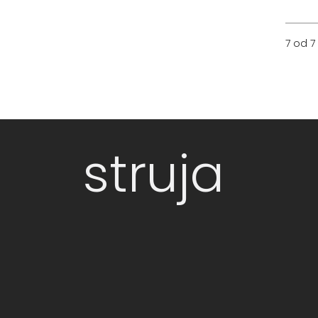
7 od 7
struja