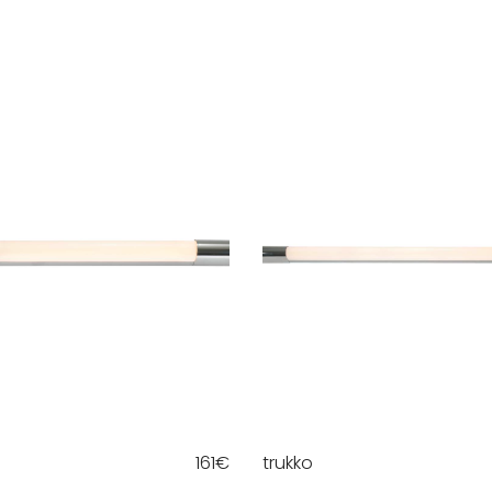
161
€
trukko