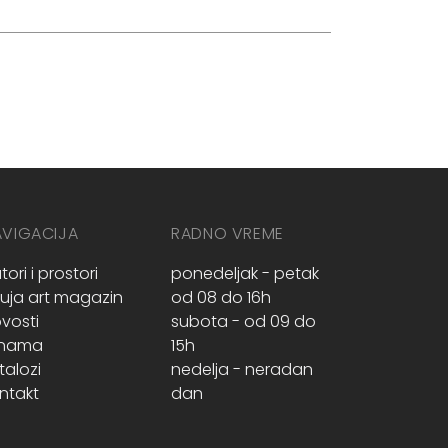
AVIGACIJA
RADNO VREME
tori i prostori
ponedeljak - petak
ruja art magazin
od 08 do 16h
vosti
subota - od 09 do
 nama
15h
talozi
nedelja - neradan
ntakt
dan