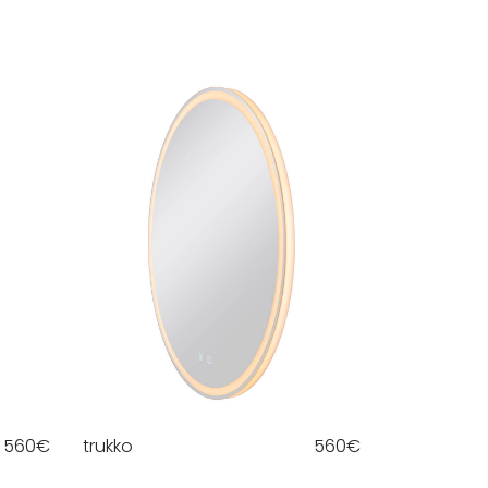
560
€
trukko
560
€