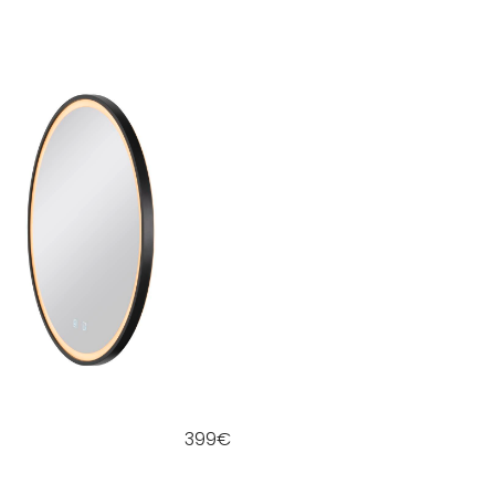
399
€