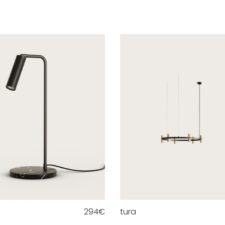
294
€
tura