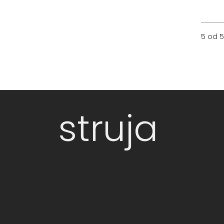
5 od 5
struja