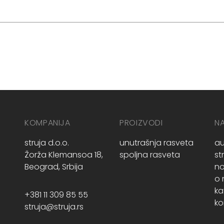
KOMPANIJA
PROIZVODI
N
struja d.o.o.
unutrašnja rasveta
au
Žorža Klemansoa 18,
spoljna rasveta
st
Beograd, Srbija
no
o
ka
+381 11 309 85 55
ko
struja@struja.rs