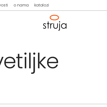
osti
o nama
katalozi
etiljke