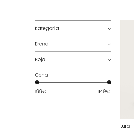
Kategorija
Brend
Boja
Cena
188
€
1149
€
tura