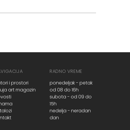
AVIGACIJA
RADNO VREME
tori i prostori
ponedeljak - petak
ruja art magazin
od 08 do 16h
vosti
subota - od 09 do
 nama
15h
talozi
nedelja - neradan
ntakt
dan