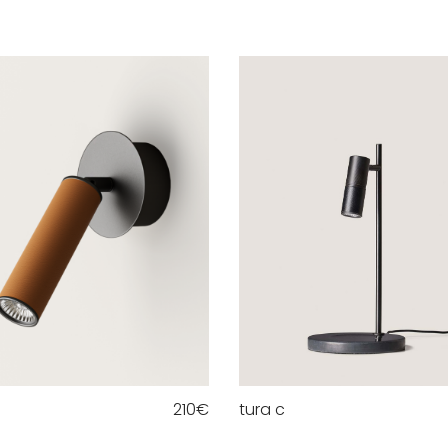
210
€
tura c