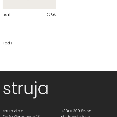
ural
276
€
1 od 1
struja
struja d.o.o.
+381 11 309 85 55
Žorža Klemansoa 18,
struja@struja.rs