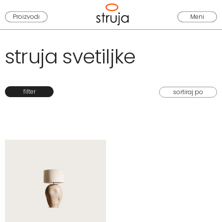
Proizvodi
Meni
struja svetiljke
filter