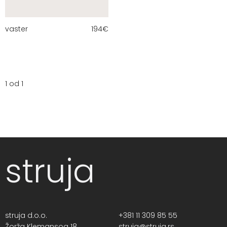
vaster
194
€
1 od 1
struja
struja d.o.o.
+381 11 309 85 55
Žorža Klemansoa 18,
struja@struja.rs