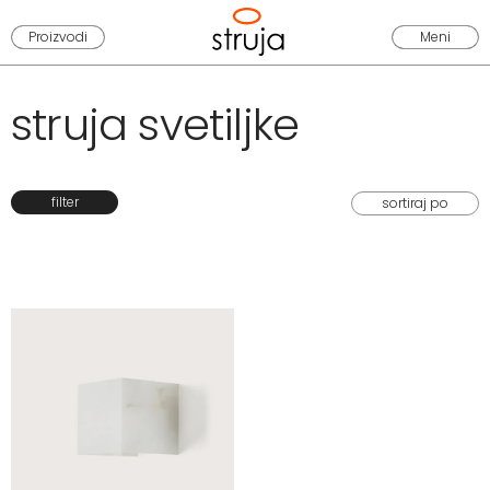
Proizvodi
Meni
struja svetiljke
filter