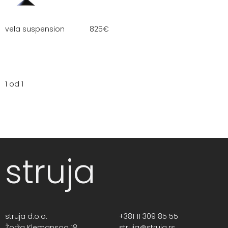
vela suspension
825
€
1 od 1
struja
struja d.o.o.
+381 11 309 85 55
Žorža Klemansoa 18,
struja@struja.rs