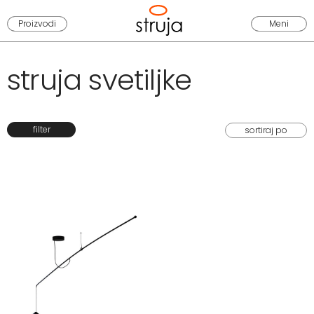
Proizvodi
Meni
struja svetiljke
filter