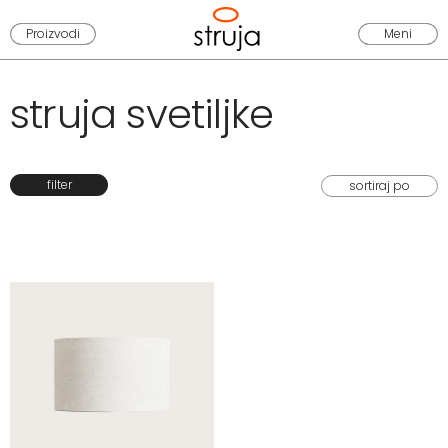
Proizvodi
Meni
struja svetiljke
filter