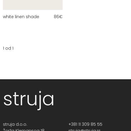
white linen shade
86
€
1 od 1
struja
struja d.o.o.
+381 11 309 85 55
Žorža Klemansoa 18,
struja@struja.rs