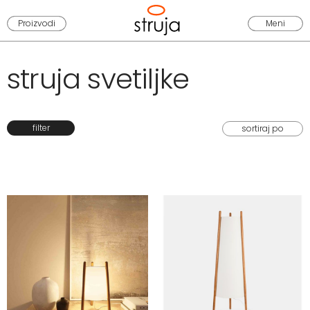
Proizvodi
Meni
struja svetiljke
filter