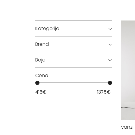
Kategorija
Brend
Boja
Cena
415
€
1375
€
yanzi 