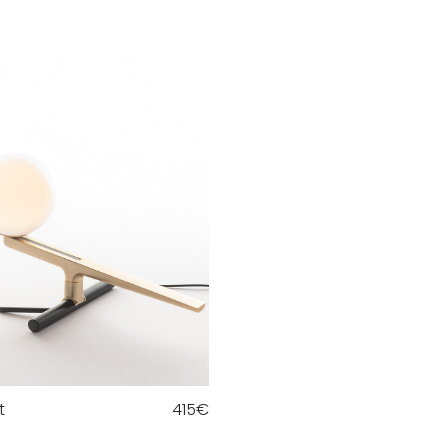
t
415
€