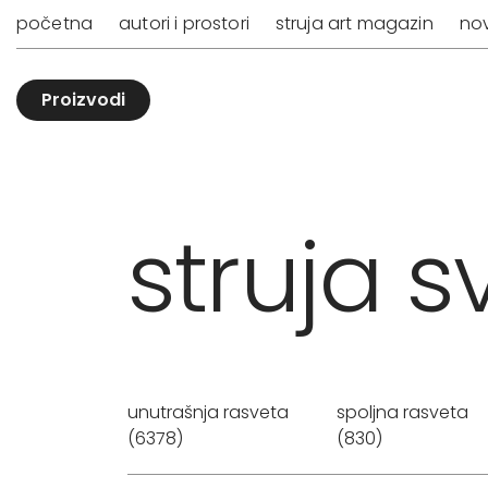
početna
autori i prostori
struja art magazin
nov
Proizvodi
struja sv
unutrašnja rasveta
spoljna rasveta
(6378)
(830)