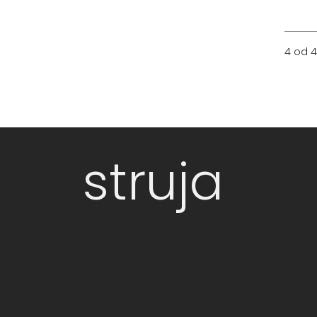
4 od 4
struja