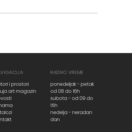
AVIGACIJA
RADNO VREME
tori i prostori
ponedeljak - petak
ruja art magazin
od 08 do 16h
vosti
subota - od 09 do
 nama
15h
talozi
nedelja - neradan
ntakt
dan