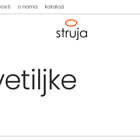
osti
o nama
katalozi
etiljke