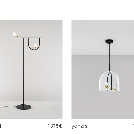
f
1.375
€
yanzi s