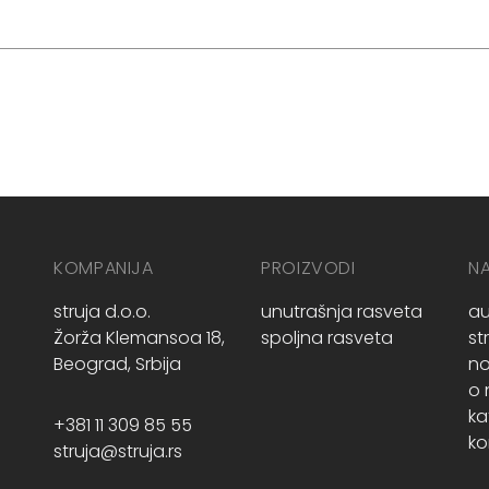
KOMPANIJA
PROIZVODI
N
struja d.o.o.
unutrašnja rasveta
au
Žorža Klemansoa 18,
spoljna rasveta
st
Beograd, Srbija
no
o
ka
+381 11 309 85 55
ko
struja@struja.rs