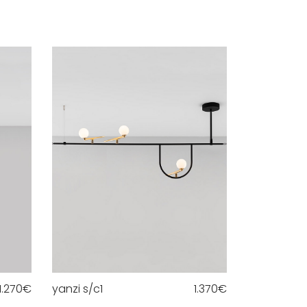
1.270
€
yanzi s/c1
1.370
€