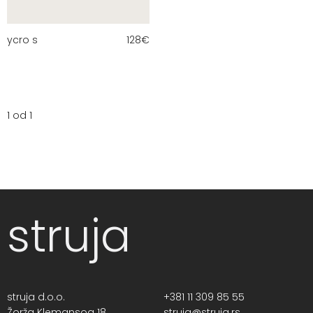
ycro s
128
€
1 od 1
struja
struja d.o.o.
+381 11 309 85 55
Žorža Klemansoa 18,
struja@struja.rs