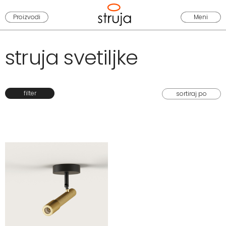
Proizvodi
Meni
struja svetiljke
filter