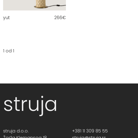
yut
266
€
1 od 1
struja
struja d.o.o.
+381 11 309 85 55
Žorža Klemansoa 18,
struja@struja.rs