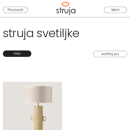
Proizvodi
Meni
struja svetiljke
filter