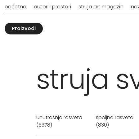
početna
autori i prostori
struja art magazin
nov
Proizvodi
struja sv
unutrašnja rasveta
spoljna rasveta
(6378)
(830)