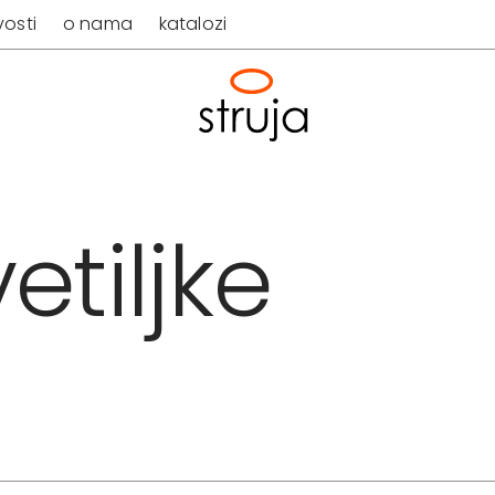
osti
o nama
katalozi
etiljke