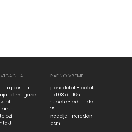
AVIGACIJA
RADNO VREME
tori i prostori
ponedeljak - petak
ruja art magazin
od 08 do 16h
vosti
subota - od 09 do
 nama
15h
talozi
nedelja - neradan
ntakt
dan