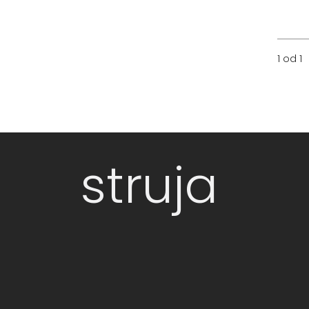
1 od 1
struja