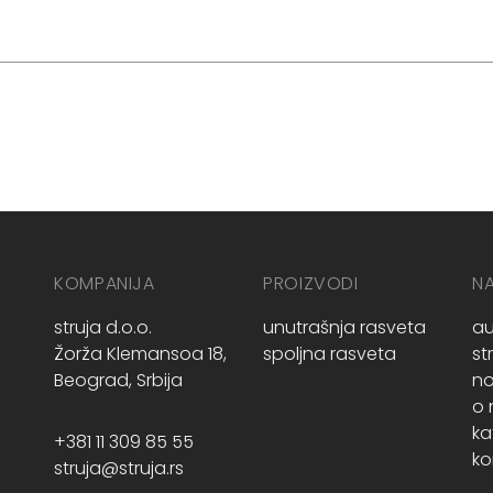
KOMPANIJA
PROIZVODI
N
struja d.o.o.
unutrašnja rasveta
au
Žorža Klemansoa 18,
spoljna rasveta
st
Beograd, Srbija
no
o
ka
+381 11 309 85 55
ko
struja@struja.rs