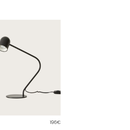
196
€