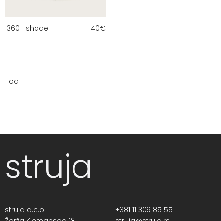
136011 shade
40
€
1 od 1
struja
struja d.o.o.
+381 11 309 85 55
Žorža Klemansoa 18,
struja@struja.rs