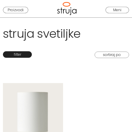
Proizvodi
Meni
struja svetiljke
filter