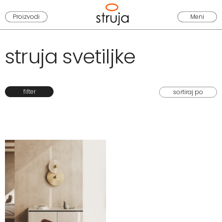
Proizvodi
Meni
struja svetiljke
filter