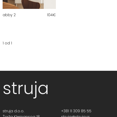
abby 2
104
€
1 od 1
struja
struja d.o.o.
+381 11 309 85 55
Žorža Klemansoa 18,
struja@struja.rs