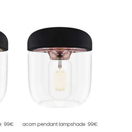
e
99
€
acorn pendant lampshade
99
€