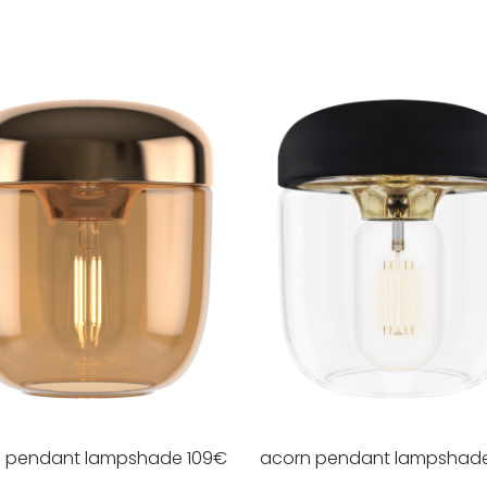
n pendant lampshade
109
€
acorn pendant lampshad