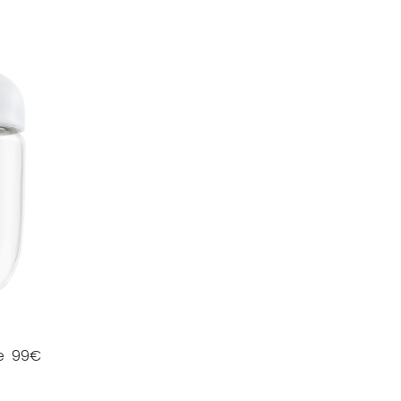
e
99
€