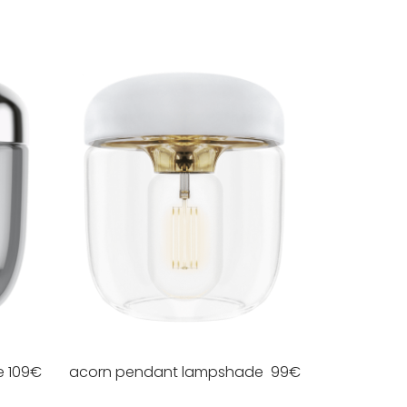
e
109
€
acorn pendant lampshade
99
€