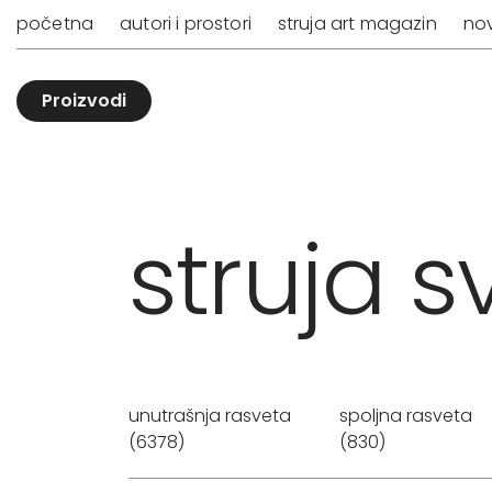
početna
autori i prostori
struja art magazin
nov
Proizvodi
struja sv
unutrašnja rasveta
spoljna rasveta
(6378)
(830)