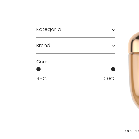
Kategorija
Brend
Cena
99
€
109
€
acor