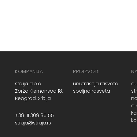
KOMPANIJA
PROIZVODI
N
struja d.o.o.
unutrašnja rasveta
au
Žorža Klemansoa 18,
spoljna rasveta
st
Beograd, Srbija
no
o
ka
+381 11 309 85 55
ko
struja@struja.rs