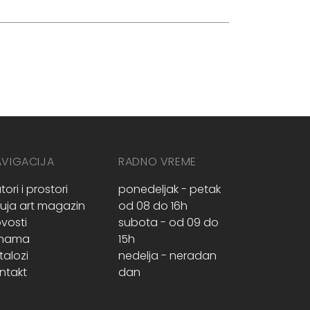
AVIGACIJA
RADNO VREME
tori i prostori
ponedeljak - petak
ruja art magazin
od 08 do 16h
vosti
subota - od 09 do
 nama
15h
talozi
nedelja - neradan
ntakt
dan