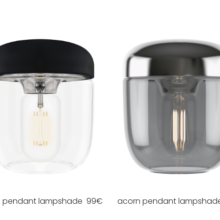
n pendant lampshade
99
€
acorn pendant lampshad