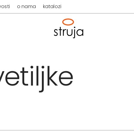
osti
o nama
katalozi
etiljke