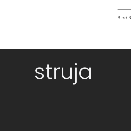
8 od 8
struja