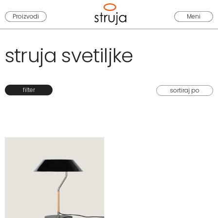
Proizvodi
Meni
struja svetiljke
filter