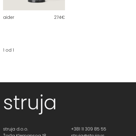
aider
274
€
1 od 1
struja
struja d.o.o.
+381 11 309 85 55
Žorža Klemansoa 18,
struja@struja.rs