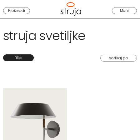
Proizvodi
Meni
struja svetiljke
filter