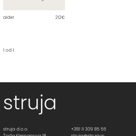
aider
212
€
1 od 1
struja
struja d.o.o.
+381 11 309 85 55
Žorža Klemansoa 18,
struja@struja.rs